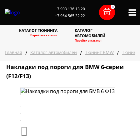
0
+7 903 136 13 20
+7 964 565 32 22
О компании
Контакты
Доставка
Галерея
Оплата
Статьи
КАТАЛОГ ТЮНИНГА
КАТАЛОГ
Перейти в каталог
АВТОМОБИЛЕЙ
Перейти в каталог
Главная
Каталог автомобилей
Тюнинг BMW
Тюнинг
/
/
/
Накладки под пороги для BMW 6-серии
(F12/F13)