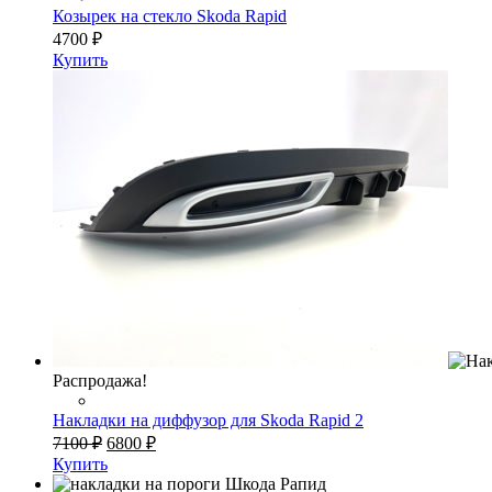
Козырек на стекло Skoda Rapid
4700
₽
Купить
Распродажа!
Накладки на диффузор для Skoda Rapid 2
Первоначальная
Текущая
7100
₽
6800
₽
цена
цена:
Купить
составляла
6800 ₽.