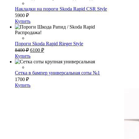
7100 ₽.
Накладки на пороги Skoda Rapid CSR Style
5900
₽
Купить
Распродажа!
Пороги Skoda Rapid Rieger Style
Первоначальная
Текущая
8400
₽
6100
₽
цена
цена:
Купить
составляла
6100 ₽.
8400 ₽.
Сетка в бампер универсальная соты №1
1700
₽
Купить