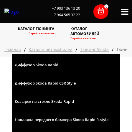
0
+7 903 136 13 20
+7 964 565 32 22
О компании
Контакты
Доставка
Галерея
Оплата
Статьи
КАТАЛОГ ТЮНИНГА
КАТАЛОГ
Перейти в каталог
АВТОМОБИЛЕЙ
Перейти в каталог
Главная
Каталог автомобилей
Тюнинг Skoda
Тюнинг
/
/
/
Диффузор Skoda Rapid
Тюнинг Skoda Rapid 1
6500
₽
КУПИТЬ
Диффузор Skoda Rapid CSR Style
5500
₽
КУПИТЬ
Козырек на стекло Skoda Rapid
4700
₽
КУПИТЬ
Накладка переднего бампера Skoda Rapid R-style