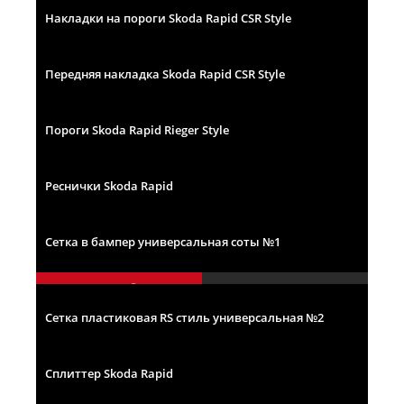
10200
₽
КУПИТЬ
Накладки на пороги Skoda Rapid CSR Style
5900
₽
КУПИТЬ
Передняя накладка Skoda Rapid CSR Style
5500
₽
КУПИТЬ
Пороги Skoda Rapid Rieger Style
6100
₽
КУПИТЬ
Первоначальная
Текущая
Реснички Skoda Rapid
цена
цена:
составляла
6100 ₽.
8400 ₽.
1450
₽
КУПИТЬ
Сетка в бампер универсальная соты №1
1700
₽
КУПИТЬ
Сетка пластиковая RS стиль универсальная №2
1700
₽
КУПИТЬ
Сплиттер Skoda Rapid