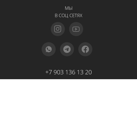
МЫ
В СОЦ СЕТЯХ
+7 903 136 13 20
+7 964 565 32 22
г. Москва,
Осенняя 23, метро Крылатское
Обращаем ваше внимание на то, что данный интернет-сайт носит