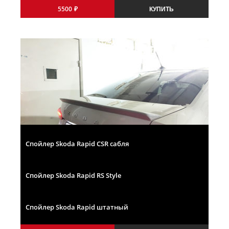
5500
₽
КУПИТЬ
Первоначальная
Текущая
цена
цена:
составляла
5500 ₽.
6600 ₽.
Спойлер Skoda Rapid CSR сабля
4700
₽
КУПИТЬ
Спойлер Skoda Rapid RS Style
4700
₽
КУПИТЬ
Спойлер Skoda Rapid штатный